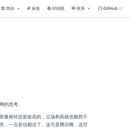
(op
类别
标签
时间线
联系
GitHub
网的思考。
质量相对还是挺高的，立场和风格也截然不
关，一点音信都没了。这可是腾讯啊，这可