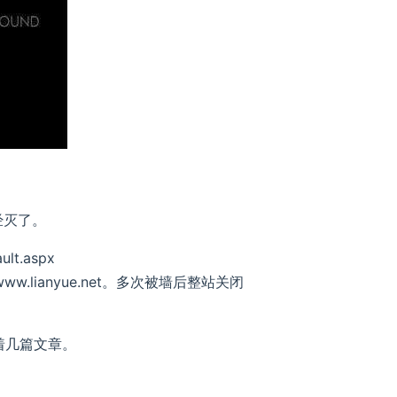
 已经灭了。
ult.aspx
tp://www.lianyue.net。多次被墙后整站关闭
 尚留着几篇文章。