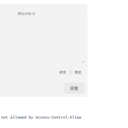
|
表情
预览
回复
 not allowed by Access-Control-Allow-Origin, the page is